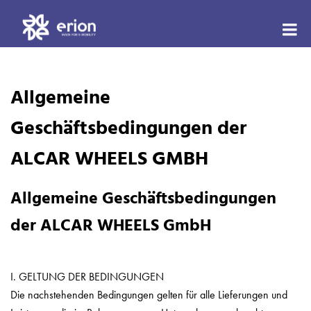
eri
–
Allgemeine
Sta
für
Geschäftsbedingungen der
die
ALCAR WHEELS GMBH
E-
Mob
Allgemeine Geschäftsbedingungen
|
der ALCAR WHEELS GmbH
Ma
in
Swi
I. GELTUNG DER BEDINGUNGEN
Die nachstehenden Bedingungen gelten für alle Lieferungen und