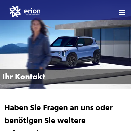
eri
–
Sta
für
die
E-
Ihr Kontakt
Mob
|
Ma
in
Haben Sie Fragen an uns oder
Swi
benötigen Sie weitere