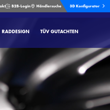
akt
B2B-Login
Händlersuche
3D Konfigurator
RADDESIGN
TÜV GUTACHTEN