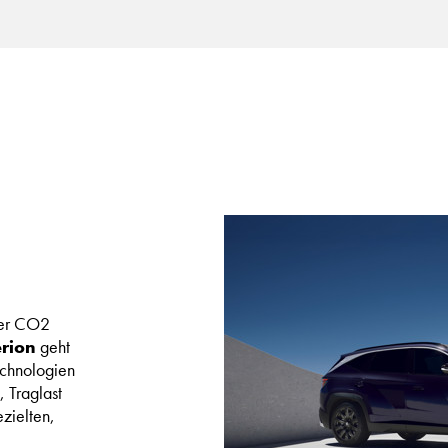
ger CO2
erion
geht
echnologien
 Traglast
zielten,
ialeinsatz.