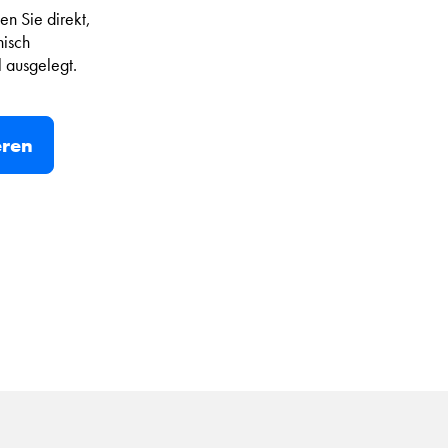
n Sie direkt,
nisch
l ausgelegt.
eren