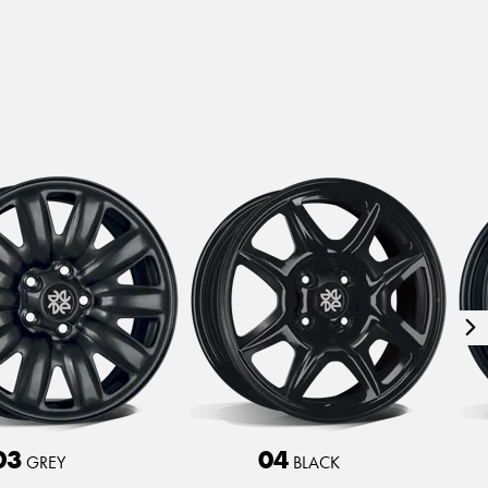
3D
Konfigurator
03
04
GREY
BLACK