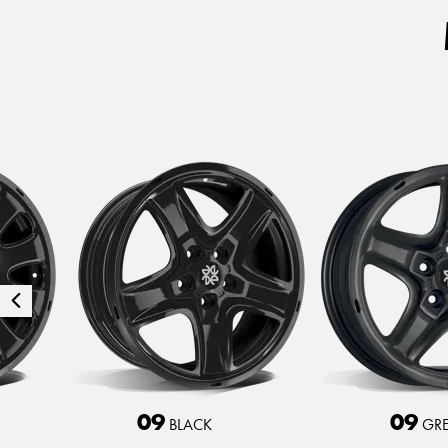
Zurück
09
09
BLACK
GRE